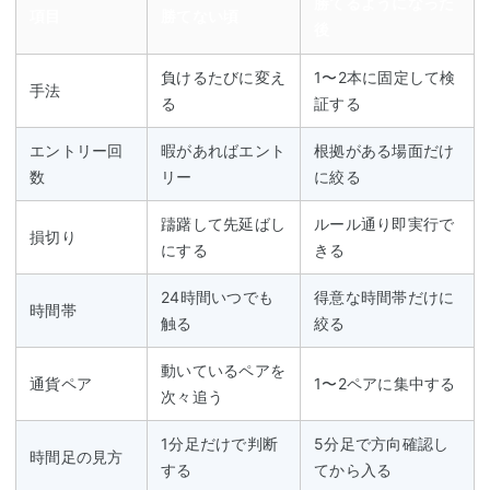
勝てるようになった
項目
勝てない頃
後
負けるたびに変え
1〜2本に固定して検
手法
る
証する
エントリー回
暇があればエント
根拠がある場面だけ
数
リー
に絞る
躊躇して先延ばし
ルール通り即実行で
損切り
にする
きる
24時間いつでも
得意な時間帯だけに
時間帯
触る
絞る
動いているペアを
通貨ペア
1〜2ペアに集中する
次々追う
1分足だけで判断
5分足で方向確認し
時間足の見方
する
てから入る