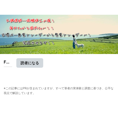
FX
読者になる
スキ
ャル
ピン
グ手
法の
※この記事にはPRが含まれていますが、すべて筆者の実体験と調査に基づき、公平な
マス
視点で解説しています。
ター
へ：
1年
未満